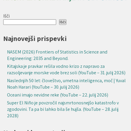
Išči
Išči
Najnovejši prispevki
NASEM (2026) Frontiers of Statistics in Science and
Engineering: 2035 and Beyond.
Kitajska je pravkar rešila vodno krizo z napravo za
razsoljevanje morske vode brez soli (YouTube – 31. julij 2026)
Naslednjih 50 let: človeštvo, umetna inteligenca, moč | Yuval
Noah Harari (YouTube – 30. julij 2026)
Oceani imajo nevidne reke (YouTube – 22. julij 2026)
Super El Niño je povzročil najsmrtonosnejšo katastrofo v
zgodovini. Ta pa bi lahko bila še hujša. (YouTube – 28. julij
2028)