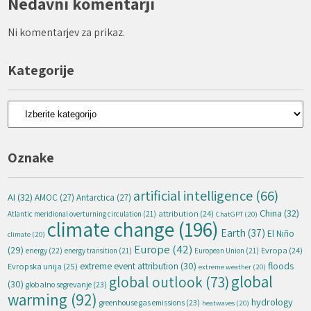
Nedavni komentarji
Ni komentarjev za prikaz.
Kategorije
Kategorije
Oznake
artificial intelligence
(66)
AI
(32)
AMOC
(27)
Antarctica
(27)
China
(32)
attribution
(24)
Atlantic meridional overturning circulation
(21)
ChatGPT
(20)
climate change
(196)
Earth
(37)
El Niño
climate
(20)
Europe
(42)
(29)
energy
(22)
Evropa
(24)
energy transition
(21)
European Union
(21)
extreme event attribution
(30)
floods
Evropska unija
(25)
extreme weather
(20)
global
global outlook
(73)
(30)
globalno segrevanje
(23)
warming
(92)
hydrology
greenhouse gas emissions
(23)
heatwaves
(20)