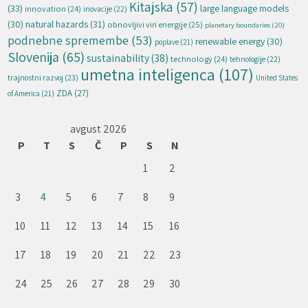
Kitajska
(57)
(33)
large language models
innovation
(24)
inovacije
(22)
natural hazards
(31)
(30)
obnovljivi viri energije
(25)
planetary boundaries
(20)
podnebne spremembe
(53)
renewable energy
(30)
poplave
(21)
Slovenija
(65)
sustainability
(38)
technology
(24)
tehnologije
(22)
umetna inteligenca
(107)
trajnostni razvoj
(23)
United States
ZDA
(27)
of America
(21)
avgust 2026
P
T
S
Č
P
S
N
1
2
3
4
5
6
7
8
9
10
11
12
13
14
15
16
17
18
19
20
21
22
23
24
25
26
27
28
29
30