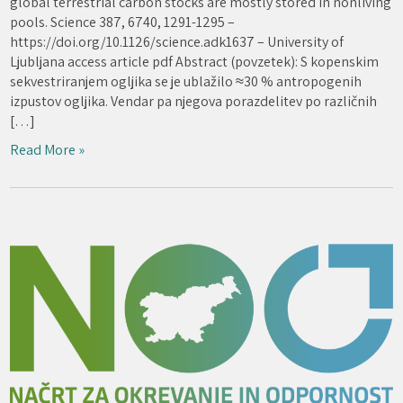
global terrestrial carbon stocks are mostly stored in nonliving
pools. Science 387, 6740, 1291-1295 –
https://doi.org/10.1126/science.adk1637 – University of
Ljubljana access article pdf Abstract (povzetek): S kopenskim
sekvestriranjem ogljika se je ublažilo ≈30 % antropogenih
izpustov ogljika. Vendar pa njegova porazdelitev po različnih
[…]
Read More »