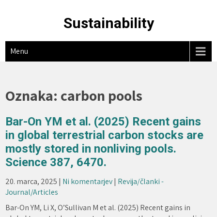
Skip
to
Sustainability
content
Menu
Oznaka:
carbon pools
Bar-On YM et al. (2025) Recent gains
in global terrestrial carbon stocks are
mostly stored in nonliving pools.
Science 387, 6470.
20. marca, 2025
|
Ni komentarjev
|
Revija/članki -
Journal/Articles
Bar-On YM, Li X, O’Sullivan M et al. (2025) Recent gains in