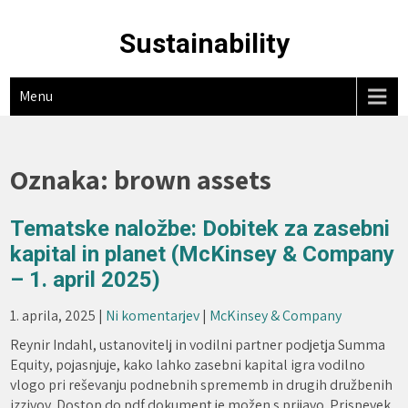
Skip
to
Sustainability
content
Menu
Oznaka:
brown assets
Tematske naložbe: Dobitek za zasebni
kapital in planet (McKinsey & Company
– 1. april 2025)
1. aprila, 2025
|
Ni komentarjev
|
McKinsey & Company
Reynir Indahl, ustanovitelj in vodilni partner podjetja Summa
Equity, pojasnjuje, kako lahko zasebni kapital igra vodilno
vlogo pri reševanju podnebnih sprememb in drugih družbenih
izzivov. Dostop do pdf dokument je možen s prijavo. Prispevek