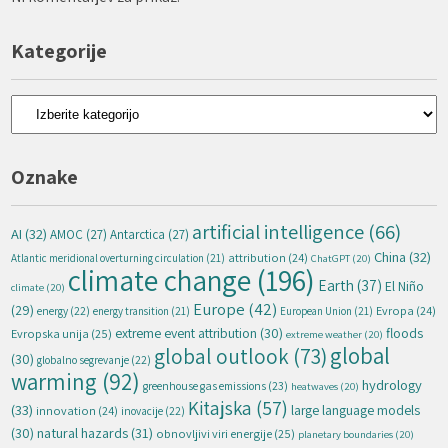
Kategorije
Kategorije
Oznake
artificial intelligence
(66)
AI
(32)
AMOC
(27)
Antarctica
(27)
China
(32)
attribution
(24)
Atlantic meridional overturning circulation
(21)
ChatGPT
(20)
climate change
(196)
Earth
(37)
El Niño
climate
(20)
Europe
(42)
(29)
energy
(22)
Evropa
(24)
energy transition
(21)
European Union
(21)
extreme event attribution
(30)
floods
Evropska unija
(25)
extreme weather
(20)
global
global outlook
(73)
(30)
globalno segrevanje
(22)
warming
(92)
hydrology
greenhouse gas emissions
(23)
heatwaves
(20)
Kitajska
(57)
(33)
large language models
innovation
(24)
inovacije
(22)
natural hazards
(31)
(30)
obnovljivi viri energije
(25)
planetary boundaries
(20)