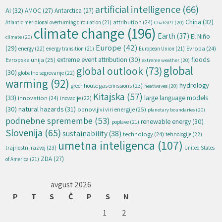
artificial intelligence
(66)
AI
(32)
AMOC
(27)
Antarctica
(27)
China
(32)
attribution
(24)
Atlantic meridional overturning circulation
(21)
ChatGPT
(20)
climate change
(196)
Earth
(37)
El Niño
climate
(20)
Europe
(42)
(29)
energy
(22)
Evropa
(24)
energy transition
(21)
European Union
(21)
extreme event attribution
(30)
floods
Evropska unija
(25)
extreme weather
(20)
global
global outlook
(73)
(30)
globalno segrevanje
(22)
warming
(92)
hydrology
greenhouse gas emissions
(23)
heatwaves
(20)
Kitajska
(57)
(33)
large language models
innovation
(24)
inovacije
(22)
natural hazards
(31)
(30)
obnovljivi viri energije
(25)
planetary boundaries
(20)
podnebne spremembe
(53)
renewable energy
(30)
poplave
(21)
Slovenija
(65)
sustainability
(38)
technology
(24)
tehnologije
(22)
umetna inteligenca
(107)
trajnostni razvoj
(23)
United States
ZDA
(27)
of America
(21)
avgust 2026
P
T
S
Č
P
S
N
1
2