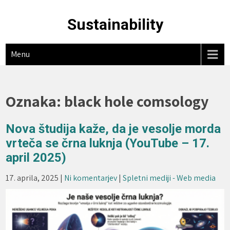
Skip
to
Sustainability
content
Menu
Oznaka:
black hole comsology
Nova študija kaže, da je vesolje morda
vrteča se črna luknja (YouTube – 17.
april 2025)
17. aprila, 2025
|
Ni komentarjev
|
Spletni mediji - Web media