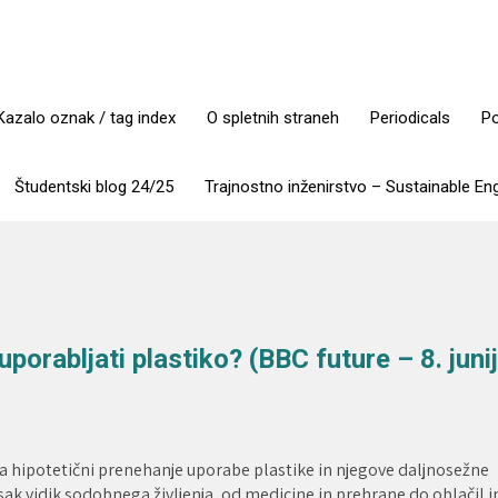
Kazalo oznak / tag index
O spletnih straneh
Periodicals
Po
Študentski blog 24/25
Trajnostno inženirstvo – Sustainable En
 uporabljati plastiko? (BBC future – 8. junij
 hipotetični prenehanje uporabe plastike in njegove daljnosežne
vsak vidik sodobnega življenja, od medicine in prehrane do oblačil i