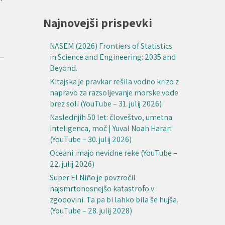
Najnovejši prispevki
NASEM (2026) Frontiers of Statistics
in Science and Engineering: 2035 and
Beyond.
Kitajska je pravkar rešila vodno krizo z
napravo za razsoljevanje morske vode
brez soli (YouTube – 31. julij 2026)
Naslednjih 50 let: človeštvo, umetna
inteligenca, moč | Yuval Noah Harari
(YouTube – 30. julij 2026)
Oceani imajo nevidne reke (YouTube –
22. julij 2026)
Super El Niño je povzročil
najsmrtonosnejšo katastrofo v
zgodovini. Ta pa bi lahko bila še hujša.
(YouTube – 28. julij 2028)