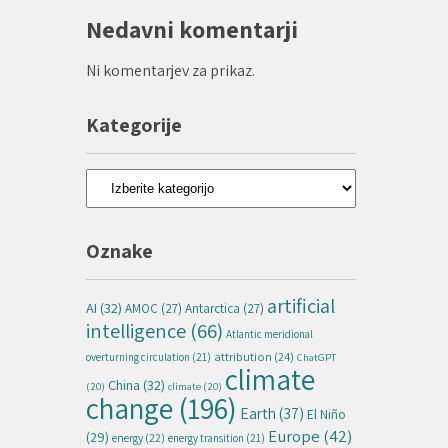
Nedavni komentarji
Ni komentarjev za prikaz.
Kategorije
Kategorije
Oznake
artificial
AI
(32)
AMOC
(27)
Antarctica
(27)
intelligence
(66)
Atlantic meridional
attribution
(24)
overturning circulation
(21)
ChatGPT
climate
China
(32)
(20)
climate
(20)
change
(196)
Earth
(37)
El Niño
Europe
(42)
(29)
energy
(22)
energy transition
(21)