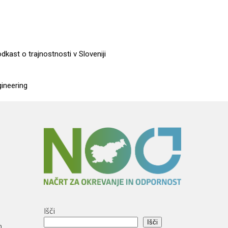
dkast o trajnostnosti v Sloveniji
gineering
Išči
Išči
n