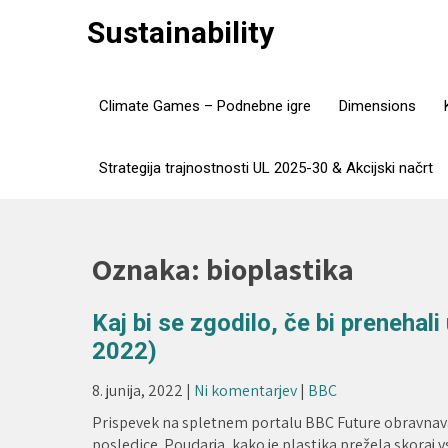
Skip
Sustainability
to
content
Climate Games – Podnebne igre
Dimensions
Strategija trajnostnosti UL 2025-30 & Akcijski načrt
Oznaka:
bioplastika
Kaj bi se zgodilo, če bi prenehali
2022)
8. junija, 2022
|
Ni komentarjev
|
BBC
Prispevek na spletnem portalu BBC Future obravnava
posledice. Poudarja, kako je plastika prežela skoraj 