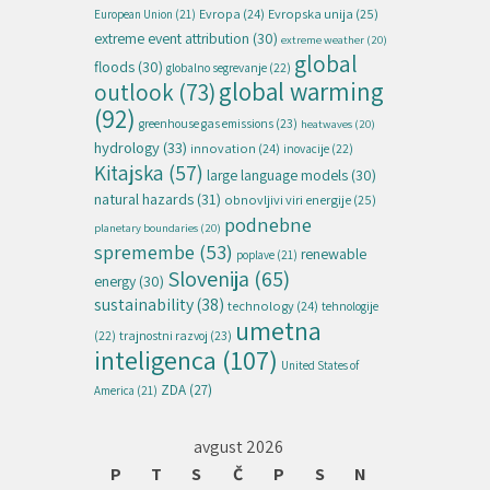
Evropska unija
(25)
Evropa
(24)
European Union
(21)
extreme event attribution
(30)
extreme weather
(20)
global
floods
(30)
globalno segrevanje
(22)
global warming
outlook
(73)
(92)
greenhouse gas emissions
(23)
heatwaves
(20)
hydrology
(33)
innovation
(24)
inovacije
(22)
Kitajska
(57)
large language models
(30)
natural hazards
(31)
obnovljivi viri energije
(25)
podnebne
planetary boundaries
(20)
spremembe
(53)
renewable
poplave
(21)
Slovenija
(65)
energy
(30)
sustainability
(38)
technology
(24)
tehnologije
umetna
(22)
trajnostni razvoj
(23)
inteligenca
(107)
United States of
ZDA
(27)
America
(21)
avgust 2026
P
T
S
Č
P
S
N