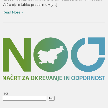
Več o njem lahko prebermo v […]
Read More »
Išči
Išči