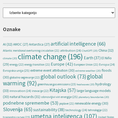
Kategorije
Oznake
artificial intelligence
(66)
AI
(32)
AMOC
(27)
Antarctica
(27)
China
(32)
attribution
(24)
Atlantic meridional overturning circulation
(21)
ChatGPT
(20)
climate change
(196)
Earth
(37)
El Niño
climate
(20)
Europe
(42)
(29)
energy
(22)
Evropa
(24)
energy transition
(21)
European Union
(21)
extreme event attribution
(30)
floods
Evropska unija
(25)
extreme weather
(20)
global
global outlook
(73)
(30)
globalno segrevanje
(22)
warming
(92)
hydrology
greenhouse gas emissions
(23)
heatwaves
(20)
Kitajska
(57)
(33)
large language models
innovation
(24)
inovacije
(22)
natural hazards
(31)
(30)
obnovljivi viri energije
(25)
planetary boundaries
(20)
podnebne spremembe
(53)
renewable energy
(30)
poplave
(21)
Slovenija
(65)
sustainability
(38)
technology
(24)
tehnologije
(22)
umetna inteligenca
(107)
trajnostni razvoj
(23)
United States