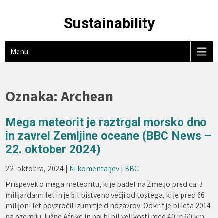
Skip
to
Sustainability
content
Menu
Oznaka:
Archean
Mega meteorit je raztrgal morsko dno
in zavrel Zemljine oceane (BBC News –
22. oktober 2024)
22. oktobra, 2024
|
Ni komentarjev
|
BBC
Prispevek o mega meteoritu, ki je padel na Zmeljo pred ca. 3
milijardami let in je bil bistveno večji od tostega, ki je pred 66
milijoni let povzročil izumrtje dinozavrov. Odkrit je bi leta 2014
na ozemlju Južne Afrike in naj bi bil velikosti med 40 in 60 km.