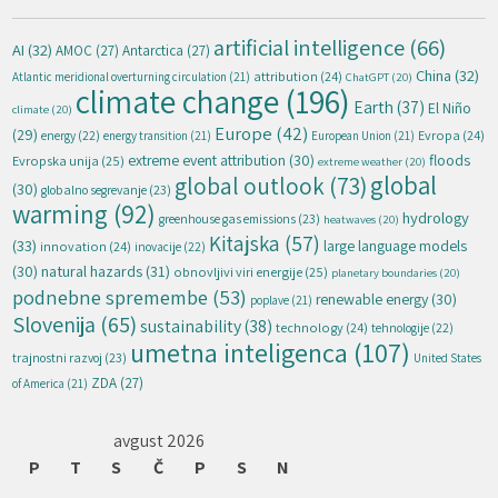
artificial intelligence
(66)
AI
(32)
AMOC
(27)
Antarctica
(27)
China
(32)
attribution
(24)
Atlantic meridional overturning circulation
(21)
ChatGPT
(20)
climate change
(196)
Earth
(37)
El Niño
climate
(20)
Europe
(42)
(29)
energy
(22)
Evropa
(24)
energy transition
(21)
European Union
(21)
extreme event attribution
(30)
floods
Evropska unija
(25)
extreme weather
(20)
global
global outlook
(73)
(30)
globalno segrevanje
(23)
warming
(92)
hydrology
greenhouse gas emissions
(23)
heatwaves
(20)
Kitajska
(57)
(33)
large language models
innovation
(24)
inovacije
(22)
natural hazards
(31)
(30)
obnovljivi viri energije
(25)
planetary boundaries
(20)
podnebne spremembe
(53)
renewable energy
(30)
poplave
(21)
Slovenija
(65)
sustainability
(38)
technology
(24)
tehnologije
(22)
umetna inteligenca
(107)
trajnostni razvoj
(23)
United States
ZDA
(27)
of America
(21)
avgust 2026
P
T
S
Č
P
S
N