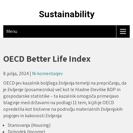
Skip
to
Sustainability
content
Menu
OECD Better Life Index
8. julija, 2024
|
Ni komentarjev
OECD-jev kazalnik boljšega življenja temelji na prepričanju, da
je življenje (posameznika) več kot le hladne številke BDP in
gospodarske statistike – ta kazalnik omogoča primerjavo
blaginje med državami na podlagi 11 tem, ki jih je OECD
opredelila kot bistvene na področju materialnih življenjskih
pogojev in kakovosti življenja:
Stanovanja (Housing)
Dohodek (Income)