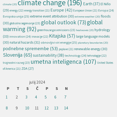
climate change
(196)
Earth
(37)
El Niño
climate
(20)
Europe
(42)
(29)
energy
(22)
Evropa
(24)
energy transition
(21)
European Union
(21)
extreme event attribution
(30)
floods
Evropska unija
(25)
extreme weather
(20)
global
global outlook
(73)
(30)
globalno segrevanje
(23)
warming
(92)
hydrology
greenhouse gas emissions
(23)
heatwaves
(20)
Kitajska
(57)
(33)
large language models
innovation
(24)
inovacije
(22)
natural hazards
(31)
(30)
obnovljivi viri energije
(25)
planetary boundaries
(20)
podnebne spremembe
(53)
renewable energy
(30)
poplave
(21)
Slovenija
(65)
sustainability
(38)
technology
(24)
tehnologije
(22)
umetna inteligenca
(107)
trajnostni razvoj
(23)
United States
ZDA
(27)
of America
(21)
julij 2024
P
T
S
Č
P
S
N
1
2
3
4
5
6
7
8
9
10
11
12
13
14