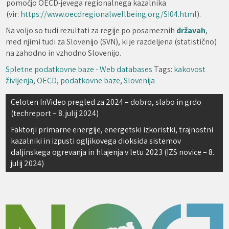
pomočjo OECD-jevega regionalnega kazalnika
(vir:
https://www.oecdregionalwellbeing.org/SI04.html
).
Na voljo so tudi rezultati za regije po posameznih
državah
,
med njimi tudi za Slovenijo (SVN), ki je razdeljena (statistično)
na zahodno in vzhodno Slovenijo.
Spletne podatkovne baze - Web databases
Tags:
kakovost
življenja
,
OECD
,
podatkovne baze
,
Slovenija
Navigacija
Celoten InVideo pregled za 2024 – dobro, slabo in grdo
(techreport – 8. julij 2024)
prispevka
Faktorji primarne energije, energetski izkoristki, trajnostni
kazalniki in izpusti ogljikovega dioksida sistemov
daljinskega ogrevanja in hlajenja v letu 2023 (IZS novice – 8.
julij 2024)