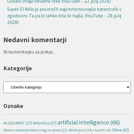
Oceani imajo nevidne reke (YouTube – 22. julij 2026)
Super El Niño je povzročil najsmrtonosnejšo katastrofo v
zgodovini. Ta pa bi lahko bila še hujša. (YouTube – 28. julij
2028)
Nedavni komentarji
Ni komentarjev za prikaz.
Kategorije
Kategorije
Oznake
artificial intelligence
(66)
AI
(32)
AMOC
(27)
Antarctica
(27)
China
(32)
attribution
(24)
Atlantic meridional overturning circulation
(21)
ChatGPT
(20)