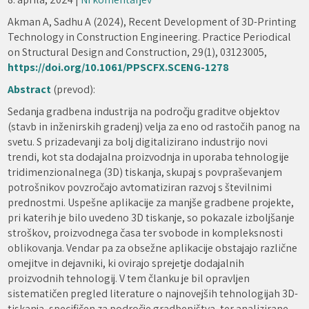
Akman A, Sadhu A (2024), Recent Development of 3D-Printing
Technology in Construction Engineering. Practice Periodical
on Structural Design and Construction, 29(1), 03123005,
https://doi.org/10.1061/PPSCFX.SCENG-1278
Abstract
(prevod):
Sedanja gradbena industrija na področju graditve objektov
(stavb in inženirskih gradenj) velja za eno od rastočih panog na
svetu. S prizadevanji za bolj digitalizirano industrijo novi
trendi, kot sta dodajalna proizvodnja in uporaba tehnologije
tridimenzionalnega (3D) tiskanja, skupaj s povpraševanjem
potrošnikov povzročajo avtomatiziran razvoj s številnimi
prednostmi. Uspešne aplikacije za manjše gradbene projekte,
pri katerih je bilo uvedeno 3D tiskanje, so pokazale izboljšanje
stroškov, proizvodnega časa ter svobode in kompleksnosti
oblikovanja. Vendar pa za obsežne aplikacije obstajajo različne
omejitve in dejavniki, ki ovirajo sprejetje dodajalnih
proizvodnih tehnologij. V tem članku je bil opravljen
sistematičen pregled literature o najnovejših tehnologijah 3D-
tiskanja, specifičen za področje gradbeništva, ter analizirane