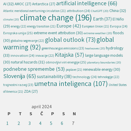
artificial intelligence
(66)
AI
(32)
AMOC
(27)
Antarctica
(27)
China
(32)
attribution
(24)
Atlantic meridional overturning circulation
(21)
ChatGPT
(20)
climate change
(196)
Earth
(37)
El Niño
climate
(20)
Europe
(42)
(29)
energy
(22)
Evropa
(24)
energy transition
(21)
European Union
(21)
extreme event attribution
(30)
floods
Evropska unija
(25)
extreme weather
(20)
global
global outlook
(73)
(30)
globalno segrevanje
(22)
warming
(92)
hydrology
greenhouse gas emissions
(23)
heatwaves
(20)
Kitajska
(57)
(33)
large language models
innovation
(24)
inovacije
(22)
natural hazards
(31)
(30)
obnovljivi viri energije
(25)
planetary boundaries
(20)
podnebne spremembe
(53)
renewable energy
(30)
poplave
(21)
Slovenija
(65)
sustainability
(38)
technology
(24)
tehnologije
(22)
umetna inteligenca
(107)
trajnostni razvoj
(23)
United States
ZDA
(27)
of America
(21)
april 2024
P
T
S
Č
P
S
N
1
2
3
4
5
6
7