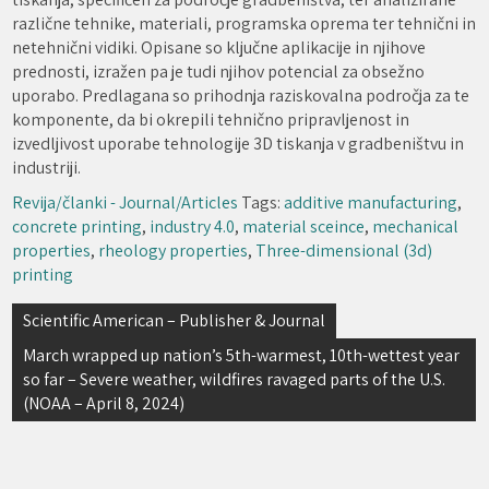
različne tehnike, materiali, programska oprema ter tehnični in
netehnični vidiki. Opisane so ključne aplikacije in njihove
prednosti, izražen pa je tudi njihov potencial za obsežno
uporabo. Predlagana so prihodnja raziskovalna področja za te
komponente, da bi okrepili tehnično pripravljenost in
izvedljivost uporabe tehnologije 3D tiskanja v gradbeništvu in
industriji.
Revija/članki - Journal/Articles
Tags:
additive manufacturing
,
concrete printing
,
industry 4.0
,
material sceince
,
mechanical
properties
,
rheology properties
,
Three-dimensional (3d)
printing
Navigacija
Scientific American – Publisher & Journal
prispevka
March wrapped up nation’s 5th-warmest, 10th-wettest year
so far – Severe weather, wildfires ravaged parts of the U.S.
(NOAA – April 8, 2024)