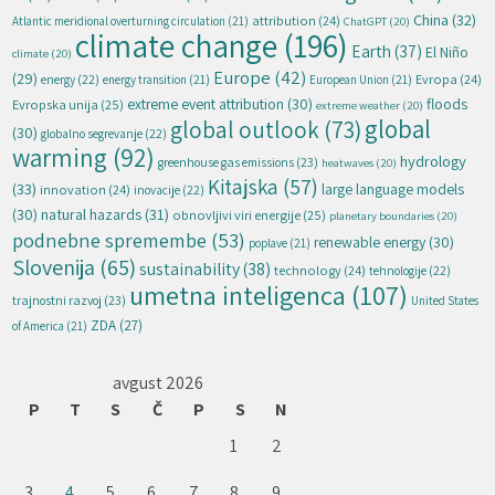
China
(32)
attribution
(24)
Atlantic meridional overturning circulation
(21)
ChatGPT
(20)
climate change
(196)
Earth
(37)
El Niño
climate
(20)
Europe
(42)
(29)
energy
(22)
Evropa
(24)
energy transition
(21)
European Union
(21)
extreme event attribution
(30)
floods
Evropska unija
(25)
extreme weather
(20)
global
global outlook
(73)
(30)
globalno segrevanje
(22)
warming
(92)
hydrology
greenhouse gas emissions
(23)
heatwaves
(20)
Kitajska
(57)
(33)
large language models
innovation
(24)
inovacije
(22)
natural hazards
(31)
(30)
obnovljivi viri energije
(25)
planetary boundaries
(20)
podnebne spremembe
(53)
renewable energy
(30)
poplave
(21)
Slovenija
(65)
sustainability
(38)
technology
(24)
tehnologije
(22)
umetna inteligenca
(107)
trajnostni razvoj
(23)
United States
ZDA
(27)
of America
(21)
avgust 2026
P
T
S
Č
P
S
N
1
2
3
4
5
6
7
8
9