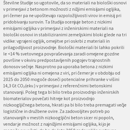
Številne študije so ugotovile, da so materiali na biološki osnovi
v primerjavi z betonom možnosti z nižjimi emisijami ogljika,
pri čemer pa ne upoštevajo razpoložljivosti virov in emisij pri
pridobivanju surovin. Ta študija ocenjuje beton z nizkimi
emisijami ogljika v primerjavi z inženirskimi materiali na
biološki osnovi in stabiliziranimi zemeljskimi bloki glede na tri
vidike: vgrajeni ogljik, omejitve pri oskrbi z materiali in
prilagodljivost proizvodnje. Biološki materiali bi lahko pokrili
le <14 % svetovnega povpraševanja zaradi omejene gozdne
površine v okviru predpostavljenih pogojev trajnostnih
donosov sečnje. Nasprotno pa uporaba betona z nizkimi
emisijami ogljika ni omejena z viri, pri čemer je v obdobju od
2025 do 2050 mogoče doseči potencialne prihranke v višini
14,3 Gt CO₂(ekv.) v primerjavi z referenčnimi betonskimi
stanovanji. Poleg tega bi bilo treba proizvodnjo inženirskih
biomaterialov povečati hitreje kot proizvodnjo
nizkoogljičnega betona, hkrati pa bi bilo treba premagati večje
logistične in družbene ovire. Za zadovoljitev potreb po
stanovanjih v mestih nizkoogljični beton sicer ni popoln,
vendar je možnost z najnižjimi emisijami ogljika, ki jo je