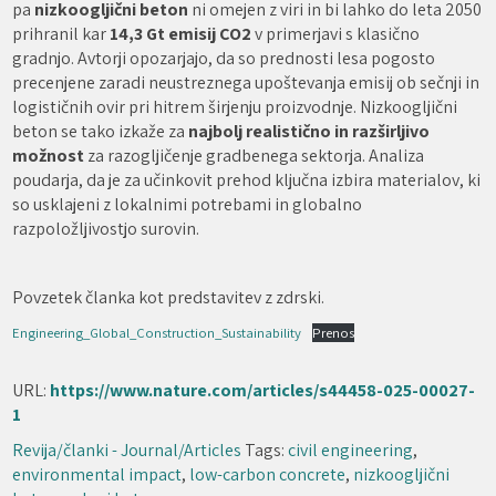
pa
nizkoogljični beton
ni omejen z viri in bi lahko do leta 2050
prihranil kar
14,3 Gt emisij CO2
v primerjavi s klasično
gradnjo. Avtorji opozarjajo, da so prednosti lesa pogosto
precenjene zaradi neustreznega upoštevanja emisij ob sečnji in
logističnih ovir pri hitrem širjenju proizvodnje. Nizkoogljični
beton se tako izkaže za
najbolj realistično in razširljivo
možnost
za razogljičenje gradbenega sektorja. Analiza
poudarja, da je za učinkovit prehod ključna izbira materialov, ki
so usklajeni z lokalnimi potrebami in globalno
razpoložljivostjo surovin.
Povzetek članka kot predstavitev z zdrski.
Engineering_Global_Construction_Sustainability
Prenos
URL:
https://www.nature.com/articles/s44458-025-00027-
1
Revija/članki - Journal/Articles
Tags:
civil engineering
,
environmental impact
,
low-carbon concrete
,
nizkoogljični