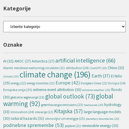
Kategorije
Kategorije
Oznake
artificial intelligence
(66)
AI
(32)
AMOC
(27)
Antarctica
(27)
China
(32)
attribution
(24)
Atlantic meridional overturning circulation
(21)
ChatGPT
(20)
climate change
(196)
Earth
(37)
El Niño
climate
(20)
Europe
(42)
(29)
energy
(22)
Evropa
(24)
energy transition
(21)
European Union
(21)
extreme event attribution
(30)
floods
Evropska unija
(25)
extreme weather
(20)
global
global outlook
(73)
(30)
globalno segrevanje
(23)
warming
(92)
hydrology
greenhouse gas emissions
(23)
heatwaves
(20)
Kitajska
(57)
(33)
large language models
innovation
(24)
inovacije
(22)
natural hazards
(31)
(30)
obnovljivi viri energije
(25)
planetary boundaries
(20)
podnebne spremembe
(53)
renewable energy
(30)
poplave
(21)