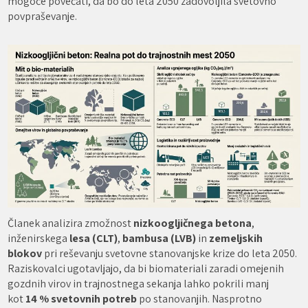
mogoče povečati, da bo do leta 2050 zadovoljila svetovno
povpraševanje.
Članek analizira zmožnost
nizkoogljičnega betona
,
inženirskega
lesa (CLT)
,
bambusa (LVB)
in
zemeljskih
blokov
pri reševanju svetovne stanovanjske krize do leta 2050.
Raziskovalci ugotavljajo, da bi biomateriali zaradi omejenih
gozdnih virov in trajnostnega sekanja lahko pokrili manj
kot
14 % svetovnih potreb
po stanovanjih. Nasprotno