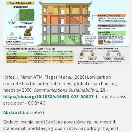
Hafez H, Marsh ATM, Flegar M
et al.
(2026) Low-carbon
concrete has the potential to meet global urban housing
needs by 2050.
Communications Sustainability
1
, 28 –
https://doi.org/10.1038/s44458-025-00027-1
– open access
article pdf – CC BY 4.0
Abstract
(povzetek):
Zadovoljevanje naraščajočega povpraševanja po mestnih
stanovanjih predstavlja globalni izziv na področju trajnosti.