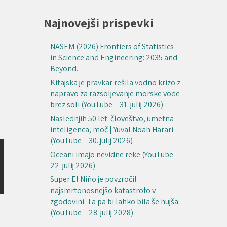
Najnovejši prispevki
NASEM (2026) Frontiers of Statistics
in Science and Engineering: 2035 and
Beyond.
Kitajska je pravkar rešila vodno krizo z
napravo za razsoljevanje morske vode
brez soli (YouTube – 31. julij 2026)
Naslednjih 50 let: človeštvo, umetna
inteligenca, moč | Yuval Noah Harari
(YouTube – 30. julij 2026)
Oceani imajo nevidne reke (YouTube –
22. julij 2026)
Super El Niño je povzročil
najsmrtonosnejšo katastrofo v
zgodovini. Ta pa bi lahko bila še hujša.
(YouTube – 28. julij 2028)