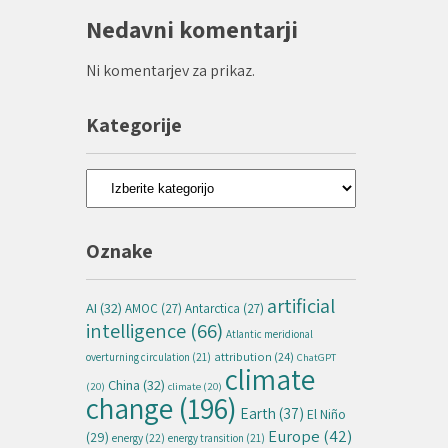
Nedavni komentarji
Ni komentarjev za prikaz.
Kategorije
Kategorije
Oznake
artificial
AI
(32)
AMOC
(27)
Antarctica
(27)
intelligence
(66)
Atlantic meridional
attribution
(24)
overturning circulation
(21)
ChatGPT
climate
China
(32)
(20)
climate
(20)
change
(196)
Earth
(37)
El Niño
Europe
(42)
(29)
energy
(22)
energy transition
(21)