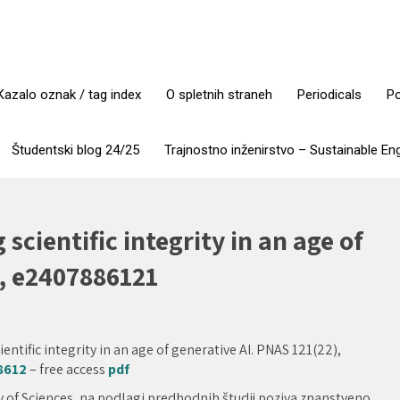
Kazalo oznak / tag index
O spletnih straneh
Periodicals
Po
Študentski blog 24/25
Trajnostno inženirstvo – Sustainable En
 scientific integrity in an age of
), e2407886121
ientific integrity in an age of generative AI. PNAS 121(22),
8612
– free access
pdf
y of Sciences, na podlagi predhodnih študij poziva znanstveno