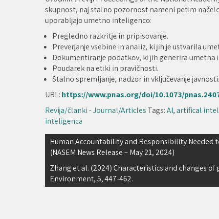
skupnost, naj stalno pozornost nameni petim načelo
uporabljajo umetno inteligenco:
Pregledno razkritje in pripisovanje.
Preverjanje vsebine in analiz, ki jih je ustvarila um
Dokumentiranje podatkov, ki jih generira umetna i
Poudarek na etiki in pravičnosti.
Stalno spremljanje, nadzor in vključevanje javnosti
URL:
https://www.pnas.org/doi/10.1073/pnas.24
Revija/članki - Journal/Articles
Tags:
AI
,
artifical int
inteligenca
Navigacija
Human Accountability and Responsibility Needed to P
(NASEM News Release – May 21, 2024)
prispevka
Zhang et al. (2024) Characteristics and changes of 
Environment, 5, 447-462.