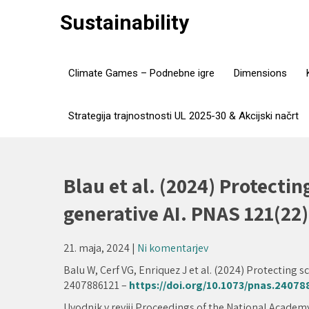
Skip
Sustainability
to
content
Climate Games – Podnebne igre
Dimensions
Strategija trajnostnosti UL 2025-30 & Akcijski načrt
Blau et al. (2024) Protecting
generative AI. PNAS 121(22
21. maja, 2024
|
Ni komentarjev
Balu W, Cerf VG, Enriquez J et al. (2024) Protecting sc
2407886121 –
https://doi.org/10.1073/pnas.24078
Uvodnik v reviji Proceedings of the National Academ