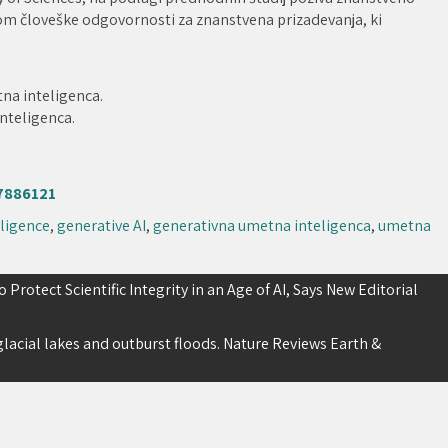
m človeške odgovornosti za znanstvena prizadevanja, ki
etna inteligenca.
nteligenca.
.
07886121
elligence
,
generative AI
,
generativna umetna inteligenca
,
umetna
rotect Scientific Integrity in an Age of AI, Says New Editorial
glacial lakes and outburst floods. Nature Reviews Earth &