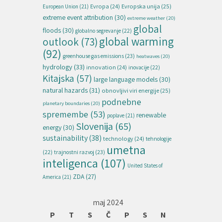
Evropska unija
(25)
Evropa
(24)
European Union
(21)
extreme event attribution
(30)
extreme weather
(20)
global
floods
(30)
globalno segrevanje
(22)
global warming
outlook
(73)
(92)
greenhouse gas emissions
(23)
heatwaves
(20)
hydrology
(33)
innovation
(24)
inovacije
(22)
Kitajska
(57)
large language models
(30)
natural hazards
(31)
obnovljivi viri energije
(25)
podnebne
planetary boundaries
(20)
spremembe
(53)
renewable
poplave
(21)
Slovenija
(65)
energy
(30)
sustainability
(38)
technology
(24)
tehnologije
umetna
(22)
trajnostni razvoj
(23)
inteligenca
(107)
United States of
ZDA
(27)
America
(21)
maj 2024
P
T
S
Č
P
S
N