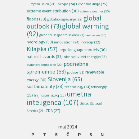
Evropska unija
(25)
Evropa
(24)
European Union
(21)
extreme event attribution
(30)
extreme weather
(20)
global
floods
(30)
globalno segrevanje
(22)
global warming
outlook
(73)
(92)
greenhouse gas emissions
(23)
heatwaves
(20)
hydrology
(33)
innovation
(24)
inovacije
(22)
Kitajska
(57)
large language models
(30)
natural hazards
(31)
obnovljivi viri energije
(25)
podnebne
planetary boundaries
(20)
spremembe
(53)
renewable
poplave
(21)
Slovenija
(65)
energy
(30)
sustainability
(38)
technology
(24)
tehnologije
umetna
(22)
trajnostni razvoj
(23)
inteligenca
(107)
United States of
ZDA
(27)
America
(21)
maj 2024
P
T
S
Č
P
S
N