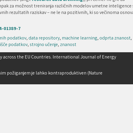
mpak za možnost treniranja različnih modelov umetne inteligence 
nih rezultatih raziskav – ne le na pozitivnih, ki so večinoma osnov
4-01389-7
lnih podatkov
,
data repository
,
machine learning
,
odprta znanost
,
išče podatkov
,
strojno učenje
,
znanost
ty across the EU Countries. International Journal of Energy
nim požiganjem je lahko kontraproduktiven (Nature