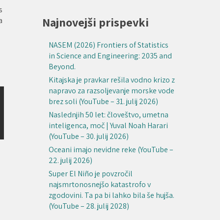
s
Najnovejši prispevki
a
NASEM (2026) Frontiers of Statistics
in Science and Engineering: 2035 and
Beyond.
Kitajska je pravkar rešila vodno krizo z
napravo za razsoljevanje morske vode
brez soli (YouTube – 31. julij 2026)
Naslednjih 50 let: človeštvo, umetna
inteligenca, moč | Yuval Noah Harari
(YouTube – 30. julij 2026)
Oceani imajo nevidne reke (YouTube –
22. julij 2026)
Super El Niño je povzročil
najsmrtonosnejšo katastrofo v
zgodovini. Ta pa bi lahko bila še hujša.
(YouTube – 28. julij 2028)