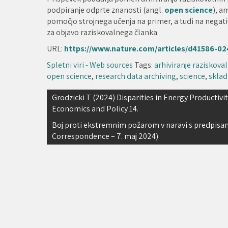
podpiranje odprte znanosti (angl.
open science
), a
pomočjo strojnega učenja na primer, a tudi na negativ
za objavo raziskovalnega članka.
URL:
https://www.nature.com/articles/d41586-02
Spletni viri - Web sources
Tags:
arhiviranje raziskova
open science
,
research data archiving
,
science
,
sklad
Navigacija
Grodzicki T (2024) Disparities in Energy Productivi
Economics and Policy 14.
prispevka
Boj proti ekstremnim požarom v naravi s predpisa
Correspondence – 7. maj 2024)