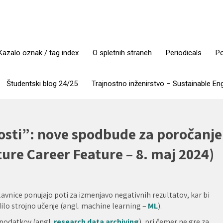
Kazalo oznak / tag index
O spletnih straneh
Periodicals
Po
Študentski blog 24/25
Trajnostno inženirstvo – Sustainable En
nosti”: nove spodbude za poročanje
ture Career Feature – 8. maj 2024)
lavnice ponujajo poti za izmenjavo negativnih rezultatov, kar bi
ilo strojno učenje (angl. machine learning –
ML
).
 podatkov (angl.
research data archiving
), pri čemer ne gre za