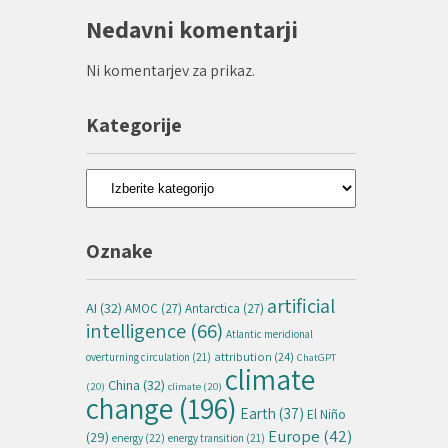
Nedavni komentarji
Ni komentarjev za prikaz.
Kategorije
Kategorije
Oznake
artificial
AI
(32)
AMOC
(27)
Antarctica
(27)
intelligence
(66)
Atlantic meridional
attribution
(24)
overturning circulation
(21)
ChatGPT
climate
China
(32)
(20)
climate
(20)
change
(196)
Earth
(37)
El Niño
Europe
(42)
(29)
energy
(22)
energy transition
(21)