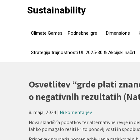
Skip
Sustainability
to
content
Climate Games – Podnebne igre
Dimensions
Strategija trajnostnosti UL 2025-30 & Akcijski načrt
Osvetlitev “grde plati zna
o negativnih rezultatih (Na
8. maja, 2024
|
Ni komentarjev
Nova skladišča podatkov ter alternativne revije in de
lahko pomagalo rešiti krizo ponovljivosti in spodbud
Prispevek poudarja pomen arhiviranja raziskovalnih