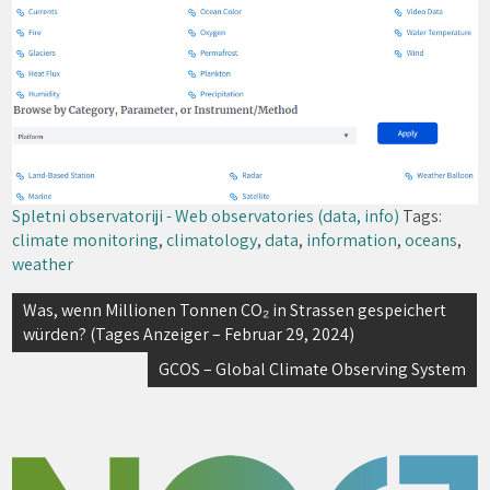
Spletni observatoriji - Web observatories (data, info)
Tags:
climate monitoring
,
climatology
,
data
,
information
,
oceans
,
weather
Navigacija
Was, wenn Millionen Tonnen CO₂ in Strassen gespeichert
würden? (Tages Anzeiger – Februar 29, 2024)
prispevka
GCOS – Global Climate Observing System