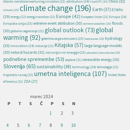
China
(32)
attribution
(24)
Atlantic meridional overturning circulation
(21)
ChatGPT
(20)
climate change
(196)
Earth
(37)
El Niño
climate
(20)
Europe
(42)
(29)
energy
(22)
Evropa
(24)
energy transition
(21)
European Union
(21)
extreme event attribution
(30)
floods
Evropska unija
(25)
extreme weather
(20)
global
global outlook
(73)
(30)
globalno segrevanje
(22)
warming
(92)
hydrology
greenhouse gas emissions
(23)
heatwaves
(20)
Kitajska
(57)
(33)
large language models
innovation
(24)
inovacije
(22)
natural hazards
(31)
(30)
obnovljivi viri energije
(25)
planetary boundaries
(20)
podnebne spremembe
(53)
renewable energy
(30)
poplave
(21)
Slovenija
(65)
sustainability
(38)
technology
(24)
tehnologije
(22)
umetna inteligenca
(107)
trajnostni razvoj
(23)
United States
ZDA
(27)
of America
(21)
marec 2024
P
T
S
Č
P
S
N
1
2
3
4
5
6
7
8
9
10