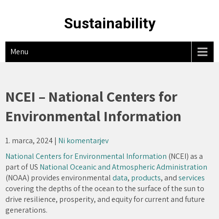
Skip
to
Sustainability
content
Menu
NCEI – National Centers for
Environmental Information
1. marca, 2024
|
Ni komentarjev
National Centers for Environmental Information
(NCEI) as a
part of US
National Oceanic and Atmospheric Administration
(NOAA) provides environmental
data
,
products
, and
services
covering the depths of the ocean to the surface of the sun to
drive resilience, prosperity, and equity for current and future
generations.