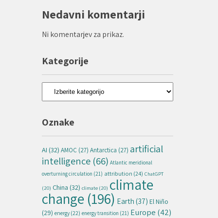
Nedavni komentarji
Ni komentarjev za prikaz.
Kategorije
Kategorije
Oznake
artificial
AI
(32)
AMOC
(27)
Antarctica
(27)
intelligence
(66)
Atlantic meridional
attribution
(24)
overturning circulation
(21)
ChatGPT
climate
China
(32)
(20)
climate
(20)
change
(196)
Earth
(37)
El Niño
Europe
(42)
(29)
energy
(22)
energy transition
(21)