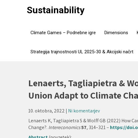
Skip
Sustainability
to
content
Climate Games – Podnebne igre
Dimensions
Strategija trajnostnosti UL 2025-30 & Akcijski načrt
Lenaerts, Tagliapietra & W
Union Adapt to Climate Cha
10. oktobra, 2022
|
Ni komentarjev
Lenaerts K, Tagliapietra S & Wolff GB (2022) How C
Change?.
Intereconomics
57
, 314–321 –
https://doi
Abstract
(povzetek):