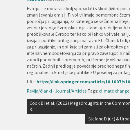
Evropa se mora vse bolj spopadati s škodljivimi pos
zmanjševanju emisij. Ti vplivi imajo pomembne čezme
področju prilagajanja, za katerega se večinoma šteje,
vendar je vloga Evropske unije slabo opredeljena. 
preoblikovale Evropo ter kako bi lahko vplivale na lj
izvajati politike prilagajanja na ravni EU. Članek trdi
za prilagajanje, in oblikuje tri zamisli za okrepitev pri
intenzivnem sodelovanju za pripravo zavezujočih načr
zaradi podnebnih sprememb, pri čemer je višina naci
načrtih. Zadnji predlog je povečanje predhodnega fin
regionalne in kmetijske politike EU posebej za prilagaj
URL:
https://link.springer.com/article/10.1007/s
Revija/članki - Journal/Articles
Tags:
climate change
Navigacija
Cook BI et al. (2022) Megadroughts in the Commo
3.
prispevka
Štefanc D (ur.) & Urba