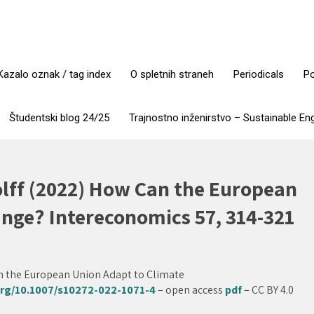
Kazalo oznak / tag index
O spletnih straneh
Periodicals
Po
Študentski blog 24/25
Trajnostno inženirstvo – Sustainable En
olff (2022) How Can the European
nge? Intereconomics 57, 314-321
an the European Union Adapt to Climate
.org/10.1007/s10272-022-1071-4
– open access
pdf
– CC BY 4.0