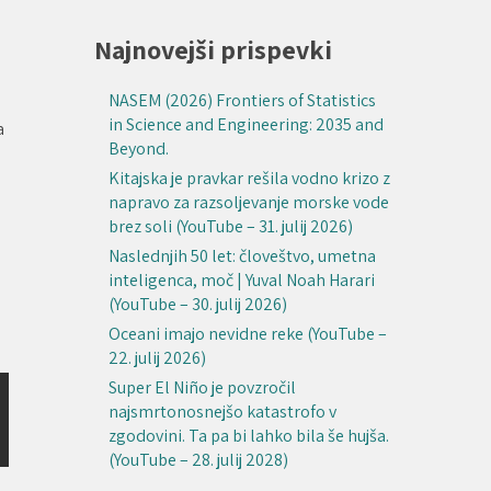
Najnovejši prispevki
NASEM (2026) Frontiers of Statistics
in Science and Engineering: 2035 and
a
Beyond.
Kitajska je pravkar rešila vodno krizo z
napravo za razsoljevanje morske vode
brez soli (YouTube – 31. julij 2026)
Naslednjih 50 let: človeštvo, umetna
inteligenca, moč | Yuval Noah Harari
(YouTube – 30. julij 2026)
Oceani imajo nevidne reke (YouTube –
22. julij 2026)
Super El Niño je povzročil
najsmrtonosnejšo katastrofo v
zgodovini. Ta pa bi lahko bila še hujša.
(YouTube – 28. julij 2028)