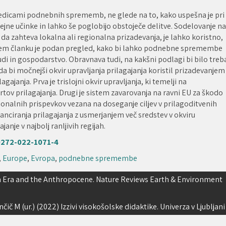
ledicami podnebnih sprememb, ne glede na to, kako uspešna je pri
jne učinke in lahko še poglobijo obstoječe delitve. Sodelovanje na
 da zahteva lokalna ali regionalna prizadevanja, je lahko koristno,
V tem članku je podan pregled, kako bi lahko podnebne spremembe
udi in gospodarstvo. Obravnava tudi, na kakšni podlagi bi bilo treb
, da bi močnejši okvir upravljanja prilagajanja koristil prizadevanjem
lagajanja. Prva je trislojni okvir upravljanja, ki temelji na
tov prilagajanja. Drugi je sistem zavarovanja na ravni EU za škodo
onalnih prispevkov vezana na doseganje ciljev v prilagoditvenih
anciranja prilagajanja z usmerjanjem več sredstev v okviru
anje v najbolj ranljivih regijah.
10272-022-1071-4
,
Europe
,
Evropa
,
podnebne spremembe
n Era and the Anthropocene. Nature Reviews Earth & Environment
nčič M (ur.) (2022) Izzivi visokošolske didaktike. Univerza v Ljubljani