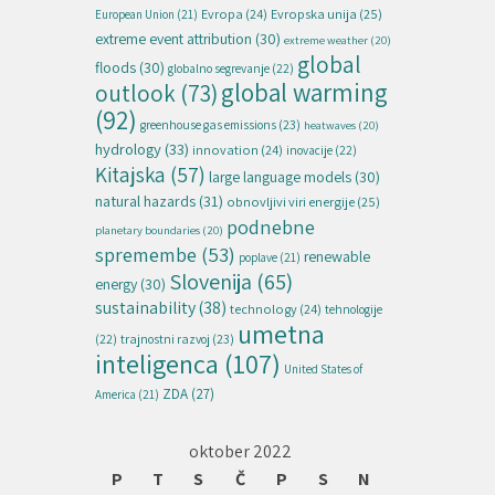
Evropska unija
(25)
Evropa
(24)
European Union
(21)
extreme event attribution
(30)
extreme weather
(20)
global
floods
(30)
globalno segrevanje
(22)
global warming
outlook
(73)
(92)
greenhouse gas emissions
(23)
heatwaves
(20)
hydrology
(33)
innovation
(24)
inovacije
(22)
Kitajska
(57)
large language models
(30)
natural hazards
(31)
obnovljivi viri energije
(25)
podnebne
planetary boundaries
(20)
spremembe
(53)
renewable
poplave
(21)
Slovenija
(65)
energy
(30)
sustainability
(38)
technology
(24)
tehnologije
umetna
(22)
trajnostni razvoj
(23)
inteligenca
(107)
United States of
ZDA
(27)
America
(21)
oktober 2022
P
T
S
Č
P
S
N