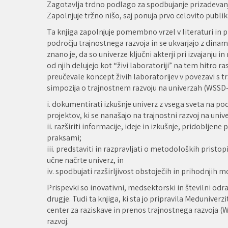
Zagotavlja trdno podlago za spodbujanje prizadevanj
Zapolnjuje tržno nišo, saj ponuja prvo celovito publik
Ta knjiga zapolnjuje pomembno vrzel v literaturi in p
področju trajnostnega razvoja in se ukvarjajo z dinam
znano je, da so univerze ključni akterji pri izvajanju
od njih delujejo kot “živi laboratoriji” na tem hitro r
preučevale koncept živih laboratorijev v povezavi s tra
simpozija o trajnostnem razvoju na univerzah (WSSD-U-2
i. dokumentirati izkušnje univerz z vsega sveta na pod
projektov, ki se nanašajo na trajnostni razvoj na unive
ii. razširiti informacije, ideje in izkušnje, pridoblje
praksami;
iii. predstaviti in razpravljati o metodoloških pristopi
učne načrte univerz, in
iv. spodbujati razširljivost obstoječih in prihodnjih m
Prispevki so inovativni, medsektorski in številni odra
drugje. Tudi ta knjiga, ki sta jo pripravila Meduniver
center za raziskave in prenos trajnostnega razvoja (W
razvoj.