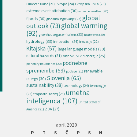
Evropska unija
(25)
Evropa
(24)
European Union
(21)
extreme event attribution
(30)
extreme weather
(20)
global
floods
(30)
globalno segrevanje
(22)
global warming
outlook
(73)
(92)
greenhouse gas emissions
(23)
heatwaves
(20)
hydrology
(33)
innovation
(24)
inovacije
(22)
Kitajska
(57)
large language models
(30)
natural hazards
(31)
obnovljivi viri energije
(25)
podnebne
planetary boundaries
(20)
spremembe
(53)
renewable
poplave
(21)
Slovenija
(65)
energy
(30)
sustainability
(38)
technology
(24)
tehnologije
umetna
(22)
trajnostni razvoj
(23)
inteligenca
(107)
United States of
ZDA
(27)
America
(21)
april 2020
P
T
S
Č
P
S
N