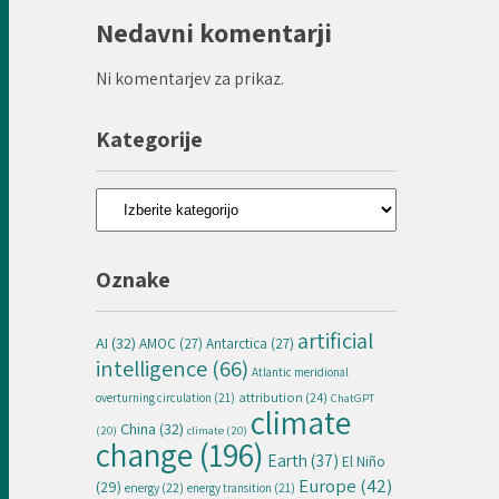
Nedavni komentarji
Ni komentarjev za prikaz.
Kategorije
Kategorije
Oznake
artificial
AI
(32)
AMOC
(27)
Antarctica
(27)
intelligence
(66)
Atlantic meridional
attribution
(24)
overturning circulation
(21)
ChatGPT
climate
China
(32)
(20)
climate
(20)
change
(196)
Earth
(37)
El Niño
Europe
(42)
(29)
energy
(22)
energy transition
(21)