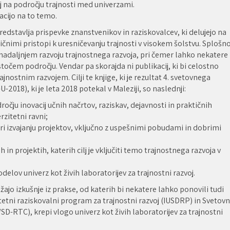
 na področju trajnosti med univerzami.
acijo na to temo.
redstavlja prispevke znanstvenikov in raziskovalcev, ki delujejo na
ičnimi pristopi k uresničevanju trajnosti v visokem šolstvu. Splošn
 in nadaljnjem razvoju trajnostnega razvoja, pri čemer lahko nekatere
astočem področju. Vendar pa skorajda ni publikacij, ki bi celostno
jnostnim razvojem. Cilji te knjige, ki je rezultat 4. svetovnega
018), ki je leta 2018 potekal v Maleziji, so naslednji:
ročju inovacij učnih načrtov, raziskav, dejavnosti in praktičnih
rzitetni ravni;
ne pri izvajanju projektov, vključno z uspešnimi pobudami in dobrimi
h in projektih, katerih cilj je vključiti temo trajnostnega razvoja v
odelov univerz kot živih laboratorijev za trajnostni razvoj.
žajo izkušnje iz prakse, od katerih bi nekatere lahko ponovili tudi
zitetni raziskovalni program za trajnostni razvoj (IUSDRP) in Svetovn
SD-RTC), krepi vlogo univerz kot živih laboratorijev za trajnostni