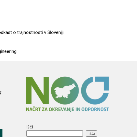
dkast o trajnostnosti v Sloveniji
gineering
f
Išči
Išči