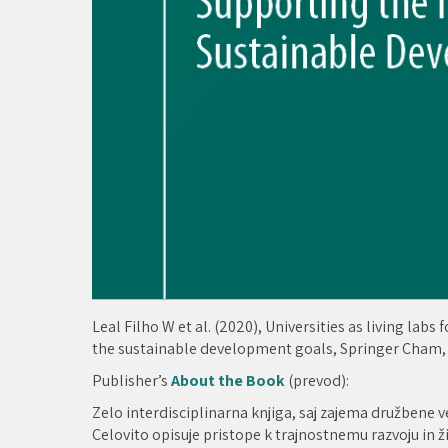
Leal Filho W et al. (2020), Universities as living l
the sustainable development goals, Springer Cham, 
Publisher’s
About the Book
(prevod):
Zelo interdisciplinarna knjiga, saj zajema družbene 
Celovito opisuje pristope k trajnostnemu razvoju in ž