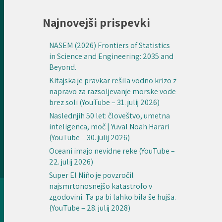
Najnovejši prispevki
NASEM (2026) Frontiers of Statistics
in Science and Engineering: 2035 and
Beyond.
Kitajska je pravkar rešila vodno krizo z
napravo za razsoljevanje morske vode
brez soli (YouTube – 31. julij 2026)
Naslednjih 50 let: človeštvo, umetna
inteligenca, moč | Yuval Noah Harari
(YouTube – 30. julij 2026)
Oceani imajo nevidne reke (YouTube –
22. julij 2026)
Super El Niño je povzročil
najsmrtonosnejšo katastrofo v
zgodovini. Ta pa bi lahko bila še hujša.
(YouTube – 28. julij 2028)