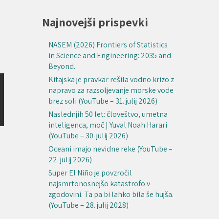
Najnovejši prispevki
NASEM (2026) Frontiers of Statistics
in Science and Engineering: 2035 and
Beyond.
Kitajska je pravkar rešila vodno krizo z
napravo za razsoljevanje morske vode
brez soli (YouTube – 31. julij 2026)
Naslednjih 50 let: človeštvo, umetna
inteligenca, moč | Yuval Noah Harari
(YouTube – 30. julij 2026)
Oceani imajo nevidne reke (YouTube –
22. julij 2026)
Super El Niño je povzročil
najsmrtonosnejšo katastrofo v
zgodovini. Ta pa bi lahko bila še hujša.
(YouTube – 28. julij 2028)