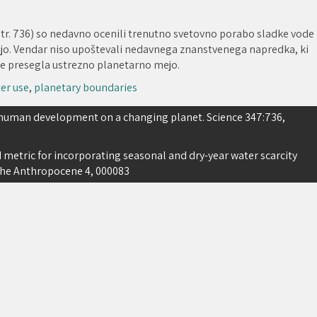
, str. 736) so nedavno ocenili trenutno svetovno porabo sladke vode
mejo. Vendar niso upoštevali nedavnega znanstvenega napredka, ki
že presegla ustrezno planetarno mejo.
er use
,
planetary boundaries
ng human development on a changing planet. Science 347:736,
metric for incorporating seasonal and dry-year water scarcity
 the Anthropocene 4, 000083