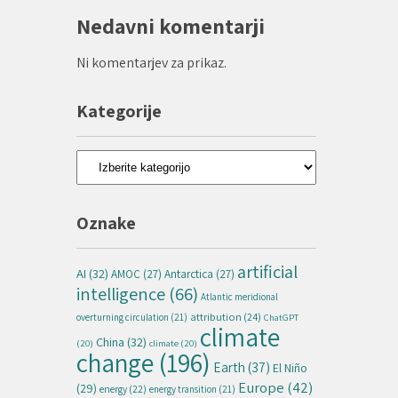
Nedavni komentarji
Ni komentarjev za prikaz.
Kategorije
Kategorije
Oznake
artificial
AI
(32)
AMOC
(27)
Antarctica
(27)
intelligence
(66)
Atlantic meridional
attribution
(24)
overturning circulation
(21)
ChatGPT
climate
China
(32)
(20)
climate
(20)
change
(196)
Earth
(37)
El Niño
Europe
(42)
(29)
energy
(22)
energy transition
(21)