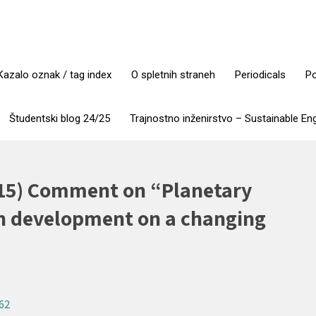
Kazalo oznak / tag index
O spletnih straneh
Periodicals
Po
Študentski blog 24/25
Trajnostno inženirstvo – Sustainable En
015) Comment on “Planetary
n development on a changing
962