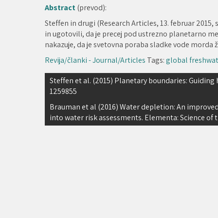
Abstract
(prevod):
Steffen in drugi (Research Articles, 13. februar 2015
in ugotovili, da je precej pod ustrezno planetarno 
nakazuje, da je svetovna poraba sladke vode morda 
Revija/članki - Journal/Articles
Tags:
global freshwat
Navigacija
Steffen et al. (2015) Planetary boundaries: Guidi
1259855
prispevka
Brauman et al (2016) Water depletion: An improved 
into water risk assessments. Elementa: Science of