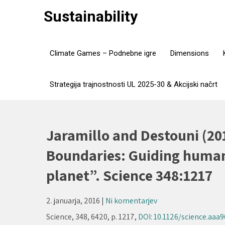
Skip
Sustainability
to
content
Climate Games – Podnebne igre
Dimensions
Strategija trajnostnosti UL 2025-30 & Akcijski načrt
Jaramillo and Destouni (2
Boundaries: Guiding huma
planet”. Science 348:1217
2. januarja, 2016
|
Ni komentarjev
Science, 348, 6420, p. 1217,
DOI: 10.1126/science.aaa