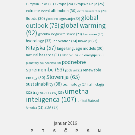
Evropska unija
(25)
Evropa
(24)
European Union
(21)
extreme event attribution
(30)
extreme weather
(20)
global
floods
(30)
globalno segrevanje
(22)
global warming
outlook
(73)
(92)
greenhouse gas emissions
(23)
heatwaves
(20)
hydrology
(33)
innovation
(24)
inovacije
(22)
Kitajska
(57)
large language models
(30)
natural hazards
(31)
obnovljivi viri energije
(25)
podnebne
planetary boundaries
(20)
spremembe
(53)
renewable
poplave
(21)
Slovenija
(65)
energy
(30)
sustainability
(38)
technology
(24)
tehnologije
umetna
(22)
trajnostni razvoj
(23)
inteligenca
(107)
United States of
ZDA
(27)
America
(21)
januar 2016
P
T
S
Č
P
S
N