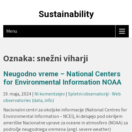
Skip
to
Sustainability
content
Menu
Oznaka:
snežni viharji
Neugodno vreme – National Centers
for Environmental Information NOAA
19. maja, 2024
|
Ni komentarjev
|
Spletni observatoriji - Web
observatories (data, info)
Nacionalni centri za okoljske informacije (National Centres for
Environmental Information – NCEI), ki delujejo pod okriljem
ameriške Nacionalne uprave za oceane in atmosfero (NOAA) za
področje neugodnega vremena (angl. severe weather)