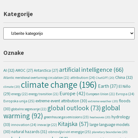
Kategorije
Kategorije
Oznake
artificial intelligence
(66)
AI
(32)
AMOC
(27)
Antarctica
(27)
China
(32)
attribution
(24)
Atlantic meridional overturning circulation
(21)
ChatGPT
(20)
climate change
(196)
Earth
(37)
El Niño
climate
(20)
Europe
(42)
(29)
energy
(22)
Evropa
(24)
energy transition
(21)
European Union
(21)
extreme event attribution
(30)
floods
Evropska unija
(25)
extreme weather
(20)
global
global outlook
(73)
(30)
globalno segrevanje
(22)
warming
(92)
hydrology
greenhouse gas emissions
(23)
heatwaves
(20)
Kitajska
(57)
(33)
large language models
innovation
(24)
inovacije
(22)
natural hazards
(31)
(30)
obnovljivi viri energije
(25)
planetary boundaries
(20)