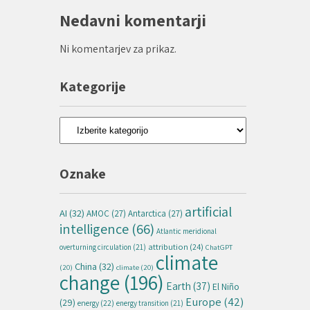
Nedavni komentarji
Ni komentarjev za prikaz.
Kategorije
Kategorije
Oznake
artificial
AI
(32)
AMOC
(27)
Antarctica
(27)
intelligence
(66)
Atlantic meridional
attribution
(24)
overturning circulation
(21)
ChatGPT
climate
China
(32)
(20)
climate
(20)
change
(196)
Earth
(37)
El Niño
Europe
(42)
(29)
energy
(22)
energy transition
(21)