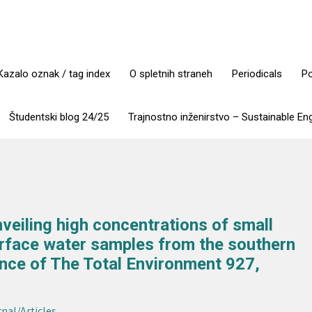
Kazalo oznak / tag index
O spletnih straneh
Periodicals
Po
Študentski blog 24/25
Trajnostno inženirstvo – Sustainable En
nveiling high concentrations of small
rface water samples from the southern
ence of The Total Environment 927,
rnal/Articles