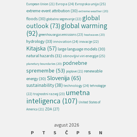
Evropska unija
(25)
Evropa
(24)
European Union
(21)
extreme event attribution
(30)
extreme weather
(20)
global
floods
(30)
globalno segrevanje
(22)
global warming
outlook
(73)
(92)
greenhouse gas emissions
(23)
heatwaves
(20)
hydrology
(33)
innovation
(24)
inovacije
(22)
Kitajska
(57)
large language models
(30)
natural hazards
(31)
obnovljivi viri energije
(25)
podnebne
planetary boundaries
(20)
spremembe
(53)
renewable
poplave
(21)
Slovenija
(65)
energy
(30)
sustainability
(38)
technology
(24)
tehnologije
umetna
(22)
trajnostni razvoj
(23)
inteligenca
(107)
United States of
ZDA
(27)
America
(21)
avgust 2026
P
T
S
Č
P
S
N