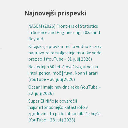
Najnovejši prispevki
NASEM (2026) Frontiers of Statistics
in Science and Engineering: 2035 and
Beyond.
Kitajska je pravkar rešila vodno krizo z
napravo za razsoljevanje morske vode
brez soli (YouTube – 31. julij 2026)
Naslednjih 50 let: človeštvo, umetna
inteligenca, moč | Yuval Noah Harari
(YouTube – 30. julij 2026)
Oceani imajo nevidne reke (YouTube –
22. julij 2026)
Super El Niño je povzročil
najsmrtonosnejšo katastrofo v
zgodovini. Ta pa bi lahko bila še hujša.
(YouTube – 28. julij 2028)