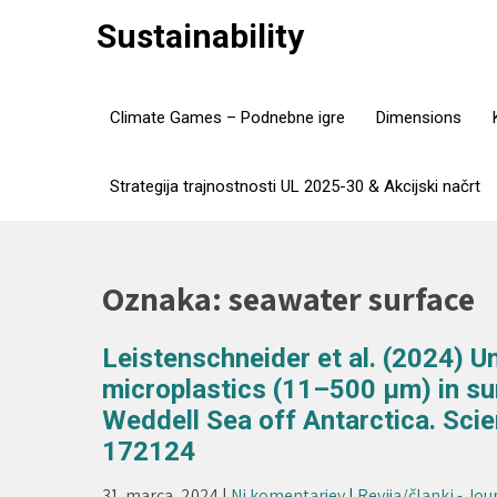
Skip
Sustainability
to
content
Climate Games – Podnebne igre
Dimensions
Strategija trajnostnosti UL 2025-30 & Akcijski načrt
Oznaka:
seawater surface
Leistenschneider et al. (2024) U
microplastics (11–500 μm) in su
Weddell Sea off Antarctica. Sci
172124
31. marca, 2024
|
Ni komentarjev
|
Revija/članki - Jou