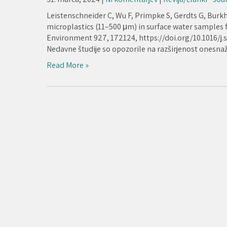
Leistenschneider C, Wu F, Primpke S, Gerdts G, Burk
microplastics (11–500 μm) in surface water samples 
Environment 927, 172124, https://doi.org/10.1016/j.s
Nedavne študije so opozorile na razširjenost onesnaž
Read More »