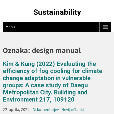
Skip
to
Sustainability
content
Menu
Oznaka:
design manual
Kim & Kang (2022) Evaluating the
efficiency of fog cooling for climate
change adaptation in vulnerable
groups: A case study of Daegu
Metropolitan City. Building and
Environment 217, 109120
22. aprila, 2022
|
Ni komentarjev
|
Revija/članki -