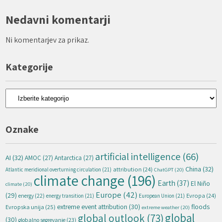
Nedavni komentarji
Ni komentarjev za prikaz.
Kategorije
Kategorije
Oznake
artificial intelligence
(66)
AI
(32)
AMOC
(27)
Antarctica
(27)
China
(32)
attribution
(24)
Atlantic meridional overturning circulation
(21)
ChatGPT
(20)
climate change
(196)
Earth
(37)
El Niño
climate
(20)
Europe
(42)
(29)
energy
(22)
Evropa
(24)
energy transition
(21)
European Union
(21)
extreme event attribution
(30)
floods
Evropska unija
(25)
extreme weather
(20)
global
global outlook
(73)
(30)
globalno segrevanje
(23)