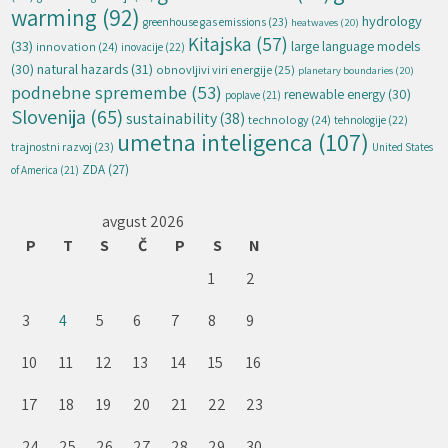
warming
(92)
hydrology
greenhouse gas emissions
(23)
heatwaves
(20)
Kitajska
(57)
(33)
large language models
innovation
(24)
inovacije
(22)
natural hazards
(31)
(30)
obnovljivi viri energije
(25)
planetary boundaries
(20)
podnebne spremembe
(53)
renewable energy
(30)
poplave
(21)
Slovenija
(65)
sustainability
(38)
technology
(24)
tehnologije
(22)
umetna inteligenca
(107)
trajnostni razvoj
(23)
United States
ZDA
(27)
of America
(21)
avgust 2026
P
T
S
Č
P
S
N
1
2
3
4
5
6
7
8
9
10
11
12
13
14
15
16
17
18
19
20
21
22
23
24
25
26
27
28
29
30