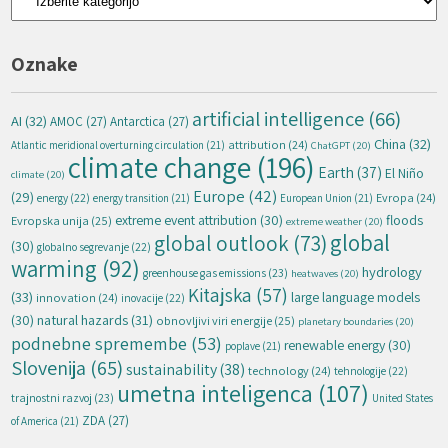
Oznake
artificial intelligence
(66)
AI
(32)
AMOC
(27)
Antarctica
(27)
China
(32)
attribution
(24)
Atlantic meridional overturning circulation
(21)
ChatGPT
(20)
climate change
(196)
Earth
(37)
El Niño
climate
(20)
Europe
(42)
(29)
energy
(22)
Evropa
(24)
energy transition
(21)
European Union
(21)
extreme event attribution
(30)
floods
Evropska unija
(25)
extreme weather
(20)
global
global outlook
(73)
(30)
globalno segrevanje
(22)
warming
(92)
hydrology
greenhouse gas emissions
(23)
heatwaves
(20)
Kitajska
(57)
(33)
large language models
innovation
(24)
inovacije
(22)
natural hazards
(31)
(30)
obnovljivi viri energije
(25)
planetary boundaries
(20)
podnebne spremembe
(53)
renewable energy
(30)
poplave
(21)
Slovenija
(65)
sustainability
(38)
technology
(24)
tehnologije
(22)
umetna inteligenca
(107)
trajnostni razvoj
(23)
United States
ZDA
(27)
of America
(21)