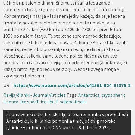
višine pripisujemo dinamičnemu tanšanju ledu zaradi
sprememb toka, ki ga je povzročil zdrs ledu na tem območju.
Koncentracije natrija v ledenem jedru kažejo, da se je ledena
fronta te nezaledenele ledene police nato umaknila za
približno 270 km (±30 km) od 7700 do 7300 let pred letom
1950 po našem štetju. Te stoletne spremembe dokazujejo,
kako hitro se lahko ledena masa z Zahodne Antarktike izgubi
zaradi sprememb v prizemljenem ledu, ne da bi prišlo do
obsežnega taljenja same ledene police. Naše ugotovitve
podpirajo in časovno omejujejo modele ledenega pokrova, ki
kažejo hitro izgubo ledu v sektorju Weddellovega morja v
zgodnjem holocenu.
URL:
https://www.nature.com/articles/s41561-024-01375-8
Revija/članki - Journal/Articles
Tags:
Antarctica
,
cryospheric
science
,
ice sheet
,
ice shelf
,
paleoclimate
Navigacija
Znanstveniki odkrili zaskrbljujočo spremembo v preteklosti
Antarktike, ki bi lahko pomenila uničujoč dvig morske
prispevka
gladine v prihodnosti (CNN world – 8. februar 2024)