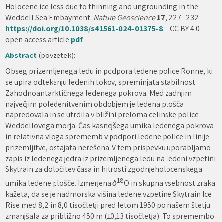
Holocene ice loss due to thinning and ungrounding in the
Weddell Sea Embayment.
Nature Geoscience
17
, 227–232 –
https://doi.org/10.1038/s41561-024-01375-8
– CC BY 4.0 –
open access article
pdf
Abstract
(povzetek):
Obseg prizemljenega ledu in podpora ledene police Ronne, ki
se upira odtekanju ledenih tokov, spreminjata stabilnost
Zahodnoantarktičnega ledenega pokrova. Med zadnjim
največjim poledenitvenim obdobjem je ledena plošča
napredovala in se utrdila v bližini preloma celinske police
Weddellovega morja. Čas kasnejšega umika ledenega pokrova
in relativna vloga sprememb v podpori ledene police in linije
prizemljitve, ostajata nerešena. V tem prispevku uporabljamo
zapis iz ledenega jedra iz prizemljenega ledu na ledeni vzpetini
Skytrain za določitev časa in hitrosti zgodnjeholocenskega
18
umika ledene plošče. Izmerjena
δ
O in skupna vsebnost zraka
kažeta, da se je nadmorska višina ledene vzpetine Skytrain Ice
Rise med 8,2 in 8,0 tisočletji pred letom 1950 po našem štetju
zmanjšala za približno 450 m (±0,13 tisočletja). To spremembo