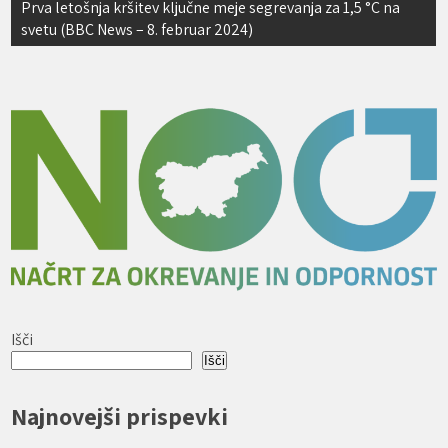
Prva letošnja kršitev ključne meje segrevanja za 1,5 °C na
svetu (BBC News – 8. februar 2024)
Išči
Išči
Najnovejši prispevki