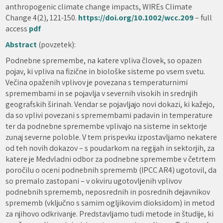
anthropogenic climate change impacts, WIREs Climate
Change 4(2), 121-150.
https://doi.org/10.1002/wcc.209
– full
access
pdf
Abstract
(povzetek):
Podnebne spremembe, na katere vpliva človek, so opazen
pojav, ki vpliva na fizične in biološke sisteme po vsem svetu.
Večina opaženih vplivov je povezana s temperaturnimi
spremembami in se pojavlja v severnih visokih in srednjih
geografskih širinah. Vendar se pojavljajo novi dokazi, ki kažejo,
da so vplivi povezani s spremembami padavin in temperature
ter da podnebne spremembe vplivajo na sisteme in sektorje
zunaj severne poloble. V tem prispevku izpostavljamo nekatere
od teh novih dokazov – s poudarkom na regijah in sektorjih, za
katere je Medvladni odbor za podnebne spremembe v četrtem
poročilu o oceni podnebnih sprememb (IPCC AR4) ugotovil, da
so premalo zastopani – v okviru ugotovljenih vplivov
podnebnih sprememb, neposrednih in posrednih dejavnikov
sprememb (vključno s samim ogljikovim dioksidom) in metod
za njihovo odkrivanje. Predstavljamo tudi metode in študije, ki