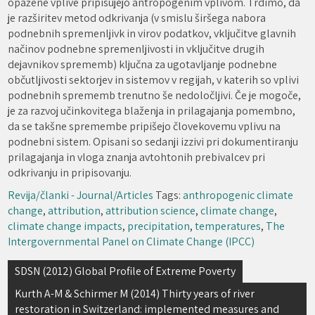
opažene vplive pripisujejo antropogenim vplivom. Trdimo, da
je razširitev metod odkrivanja (v smislu širšega nabora
podnebnih spremenljivk in virov podatkov, vključitve glavnih
načinov podnebne spremenljivosti in vključitve drugih
dejavnikov sprememb) ključna za ugotavljanje podnebne
občutljivosti sektorjev in sistemov v regijah, v katerih so vplivi
podnebnih sprememb trenutno še nedoločljivi. Če je mogoče,
je za razvoj učinkovitega blaženja in prilagajanja pomembno,
da se takšne spremembe pripišejo človekovemu vplivu na
podnebni sistem. Opisani so sedanji izzivi pri dokumentiranju
prilagajanja in vloga znanja avtohtonih prebivalcev pri
odkrivanju in pripisovanju.
Revija/članki - Journal/Articles
Tags:
anthropogenic climate
change
,
attribution
,
attribution science
,
climate change
,
climate change impacts
,
precipitation
,
temperatures
,
The
Intergovernmental Panel on Climate Change (IPCC)
Navigacija
SDSN (2012) Global Profile of Extreme Poverty
prispevka
Kurth A-M & Schirmer M (2014) Thirty years of river
restoration in Switzerland: implemented measures and