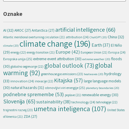
Oznake
artificial intelligence
(66)
AI
(32)
AMOC
(27)
Antarctica
(27)
China
(32)
attribution
(24)
Atlantic meridional overturning circulation
(21)
ChatGPT
(20)
climate change
(196)
Earth
(37)
El Niño
climate
(20)
Europe
(42)
(29)
energy
(22)
Evropa
(24)
energy transition
(21)
European Union
(21)
extreme event attribution
(30)
floods
Evropska unija
(25)
extreme weather
(20)
global
global outlook
(73)
(30)
globalno segrevanje
(22)
warming
(92)
hydrology
greenhouse gas emissions
(23)
heatwaves
(20)
Kitajska
(57)
(33)
large language models
innovation
(24)
inovacije
(22)
natural hazards
(31)
(30)
obnovljivi viri energije
(25)
planetary boundaries
(20)
podnebne spremembe
(53)
renewable energy
(30)
poplave
(21)
Slovenija
(65)
sustainability
(38)
technology
(24)
tehnologije
(22)
umetna inteligenca
(107)
trajnostni razvoj
(23)
United States
ZDA
(27)
of America
(21)