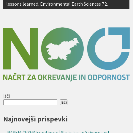
lessons learned. Environmental Earth Sciences 72.
Išči
Išči
Najnovejši prispevki
NASEM (2026) Frontiers of Statistics in Science and