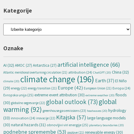
Kategorije
Kategorije
Oznake
artificial intelligence
(66)
AI
(32)
AMOC
(27)
Antarctica
(27)
China
(32)
attribution
(24)
Atlantic meridional overturning circulation
(21)
ChatGPT
(20)
climate change
(196)
Earth
(37)
El Niño
climate
(20)
Europe
(42)
(29)
energy
(22)
Evropa
(24)
energy transition
(21)
European Union
(21)
extreme event attribution
(30)
floods
Evropska unija
(25)
extreme weather
(20)
global
global outlook
(73)
(30)
globalno segrevanje
(22)
warming
(92)
hydrology
greenhouse gas emissions
(23)
heatwaves
(20)
Kitajska
(57)
(33)
large language models
innovation
(24)
inovacije
(22)
natural hazards
(31)
(30)
obnovljivi viri energije
(25)
planetary boundaries
(20)
podnebne spremembe
(53)
renewable energy
(30)
poplave
(21)