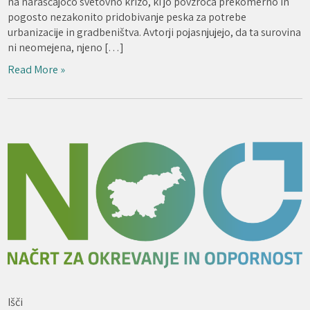
na naraščajočo svetovno krizo, ki jo povzroča prekomerno in
pogosto nezakonito pridobivanje peska za potrebe
urbanizacije in gradbeništva. Avtorji pojasnjujejo, da ta surovina
ni neomejena, njeno […]
Read More »
Išči