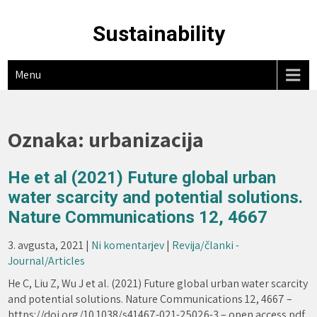
Skip
to
Sustainability
content
Menu
Oznaka:
urbanizacija
He et al (2021) Future global urban
water scarcity and potential solutions.
Nature Communications 12, 4667
3. avgusta, 2021
|
Ni komentarjev
|
Revija/članki -
Journal/Articles
He C, Liu Z, Wu J et al. (2021) Future global urban water scarcity
and potential solutions. Nature Communications 12, 4667 –
https://doi.org/10.1038/s41467-021-25026-3 – open access pdf