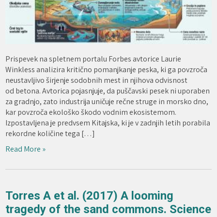
Prispevek na spletnem portalu Forbes avtorice Laurie
Winkless analizira kritično pomanjkanje peska, ki ga povzroča
neustavljivo širjenje sodobnih mest in njihova odvisnost
od betona. Avtorica pojasnjuje, da puščavski pesek ni uporaben
za gradnjo, zato industrija uničuje rečne struge in morsko dno,
kar povzroča ekološko škodo vodnim ekosistemom.
Izpostavljena je predvsem Kitajska, ki je v zadnjih letih porabila
rekordne količine tega […]
Read More »
Torres A et al. (2017) A looming
tragedy of the sand commons. Science