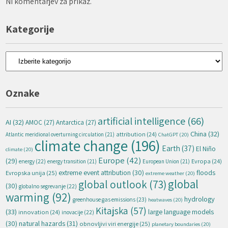
Ni komentarjev za prikaz.
Kategorije
Kategorije
Oznake
artificial intelligence
(66)
AI
(32)
AMOC
(27)
Antarctica
(27)
China
(32)
attribution
(24)
Atlantic meridional overturning circulation
(21)
ChatGPT
(20)
climate change
(196)
Earth
(37)
El Niño
climate
(20)
Europe
(42)
(29)
energy
(22)
Evropa
(24)
energy transition
(21)
European Union
(21)
extreme event attribution
(30)
floods
Evropska unija
(25)
extreme weather
(20)
global
global outlook
(73)
(30)
globalno segrevanje
(22)
warming
(92)
hydrology
greenhouse gas emissions
(23)
heatwaves
(20)
Kitajska
(57)
(33)
large language models
innovation
(24)
inovacije
(22)
natural hazards
(31)
(30)
obnovljivi viri energije
(25)
planetary boundaries
(20)