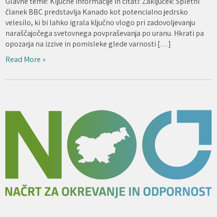
Glavne teme: Ključne informacije in citati: Zaključek: Spletni
članek BBC predstavlja Kanado kot potencialno jedrsko
velesilo, ki bi lahko igrala ključno vlogo pri zadovoljevanju
naraščajočega svetovnega povpraševanja po uranu. Hkrati pa
opozarja na izzive in pomisleke glede varnosti […]
Read More »