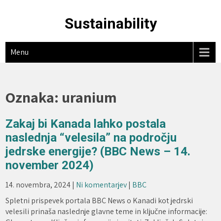
Skip
to
Sustainability
content
Menu
Oznaka:
uranium
Zakaj bi Kanada lahko postala
naslednja “velesila” na področju
jedrske energije? (BBC News – 14.
november 2024)
14. novembra, 2024
|
Ni komentarjev
|
BBC
Spletni prispevek portala BBC News o Kanadi kot jedrski
velesili prinaša naslednje glavne teme in ključne informacije: