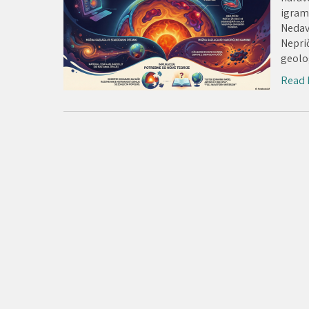
igrami
Nedav
Neprič
geolo
Read 