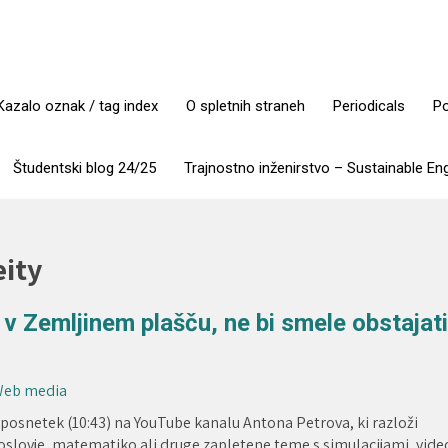
Kazalo oznak / tag index
O spletnih straneh
Periodicals
Po
Študentski blog 24/25
Trajnostno inženirstvo – Sustainable En
ity
i v Zemljinem plašču, ne bi smele obstajati
 Web media
 posnetek (10:43) na YouTube kanalu Antona Petrova, ki razloži
oslovje, matematiko ali druge zapletene teme s simulacijami, vide