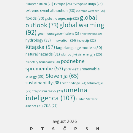
Evropska unija
(25)
Evropa
(24)
European Union
(21)
extreme event attribution
(30)
extreme weather
(20)
global
floods
(30)
globalno segrevanje
(22)
global warming
outlook
(73)
(92)
greenhouse gas emissions
(23)
heatwaves
(20)
hydrology
(33)
innovation
(24)
inovacije
(22)
Kitajska
(57)
large language models
(30)
natural hazards
(31)
obnovljivi viri energije
(25)
podnebne
planetary boundaries
(20)
spremembe
(53)
renewable
poplave
(21)
Slovenija
(65)
energy
(30)
sustainability
(38)
technology
(24)
tehnologije
umetna
(22)
trajnostni razvoj
(23)
inteligenca
(107)
United States of
ZDA
(27)
America
(21)
avgust 2026
P
T
S
Č
P
S
N