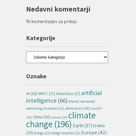
Nedavni komentarji
Ni komentarjev za prikaz.
Kategorije
Kategorije
Oznake
artificial
AI
(32)
AMOC
(27)
Antarctica
(27)
intelligence
(66)
Atlantic meridional
attribution
(24)
overturning circulation
(21)
ChatGPT
climate
China
(32)
(20)
climate
(20)
change
(196)
Earth
(37)
El Niño
Europe
(42)
(29)
energy
(22)
energy transition
(21)