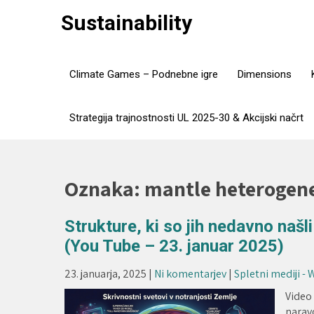
Skip
Sustainability
to
content
Climate Games – Podnebne igre
Dimensions
Strategija trajnostnosti UL 2025-30 & Akcijski načrt
Oznaka:
mantle heterogene
Strukture, ki so jih nedavno našl
(You Tube – 23. januar 2025)
23. januarja, 2025
|
Ni komentarjev
|
Spletni mediji -
Video
narav