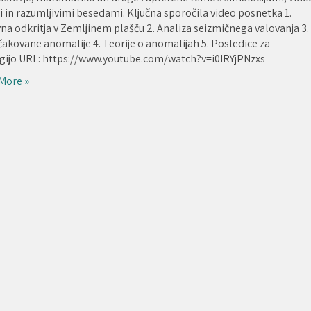
 in razumljivimi besedami. Ključna sporočila video posnetka 1.
na odkritja v Zemljinem plašču 2. Analiza seizmičnega valovanja 3.
akovane anomalije 4. Teorije o anomalijah 5. Posledice za
gijo URL: https://www.youtube.com/watch?v=i0IRYjPNzxs
More »