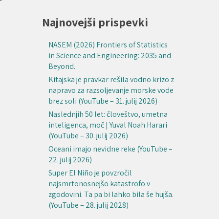
Najnovejši prispevki
NASEM (2026) Frontiers of Statistics
in Science and Engineering: 2035 and
Beyond.
Kitajska je pravkar rešila vodno krizo z
napravo za razsoljevanje morske vode
brez soli (YouTube – 31. julij 2026)
Naslednjih 50 let: človeštvo, umetna
inteligenca, moč | Yuval Noah Harari
(YouTube – 30. julij 2026)
Oceani imajo nevidne reke (YouTube –
22. julij 2026)
Super El Niño je povzročil
najsmrtonosnejšo katastrofo v
zgodovini. Ta pa bi lahko bila še hujša.
(YouTube – 28. julij 2028)