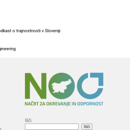
dkast o trajnostnosti v Sloveniji
gineering
Išči
Išči
o