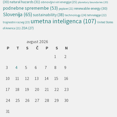
natural hazards
(31)
(30)
obnovljivi viri energije
(25)
planetary boundaries
(20)
podnebne spremembe
(53)
renewable energy
(30)
poplave
(21)
Slovenija
(65)
sustainability
(38)
technology
(24)
tehnologije
(22)
umetna inteligenca
(107)
trajnostni razvoj
(23)
United States
ZDA
(27)
of America
(21)
avgust 2026
P
T
S
Č
P
S
N
1
2
3
4
5
6
7
8
9
10
11
12
13
14
15
16
17
18
19
20
21
22
23
24
25
26
27
28
29
30
31