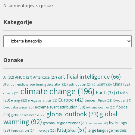
Ni komentarjev za prikaz.
Kategorije
Kategorije
Oznake
artificial intelligence
(66)
AI
(32)
AMOC
(27)
Antarctica
(27)
China
(32)
attribution
(24)
Atlantic meridional overturning circulation
(21)
ChatGPT
(20)
climate change
(196)
Earth
(37)
El Niño
climate
(20)
Europe
(42)
(29)
energy
(22)
Evropa
(24)
energy transition
(21)
European Union
(21)
extreme event attribution
(30)
floods
Evropska unija
(25)
extreme weather
(20)
global
global outlook
(73)
(30)
globalno segrevanje
(22)
warming
(92)
hydrology
greenhouse gas emissions
(23)
heatwaves
(20)
Kitajska
(57)
(33)
large language models
innovation
(24)
inovacije
(22)