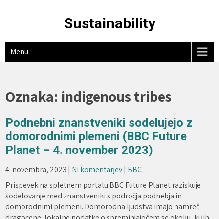
Skip
to
Sustainability
content
Menu
Oznaka:
indigenous tribes
Podnebni znanstveniki sodelujejo z
domorodnimi plemeni (BBC Future
Planet – 4. november 2023)
4. novembra, 2023
|
Ni komentarjev
|
BBC
Prispevek na spletnem portalu BBC Future Planet raziskuje
sodelovanje med znanstveniki s področja podnebja in
domorodnimi plemeni. Domorodna ljudstva imajo namreč
dragocene, lokalne podatke o spreminjajočem se okolju, ki jih