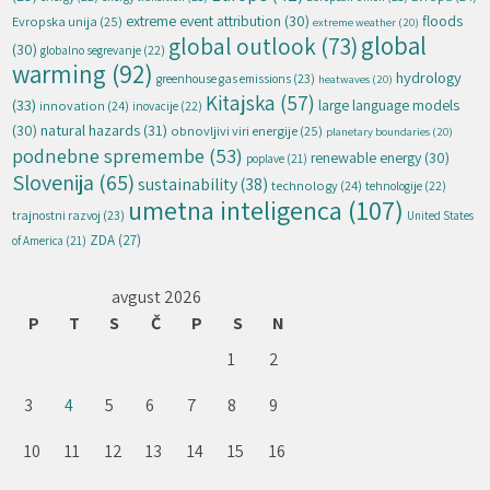
extreme event attribution
(30)
floods
Evropska unija
(25)
extreme weather
(20)
global
global outlook
(73)
(30)
globalno segrevanje
(22)
warming
(92)
hydrology
greenhouse gas emissions
(23)
heatwaves
(20)
Kitajska
(57)
(33)
large language models
innovation
(24)
inovacije
(22)
natural hazards
(31)
(30)
obnovljivi viri energije
(25)
planetary boundaries
(20)
podnebne spremembe
(53)
renewable energy
(30)
poplave
(21)
Slovenija
(65)
sustainability
(38)
technology
(24)
tehnologije
(22)
umetna inteligenca
(107)
trajnostni razvoj
(23)
United States
ZDA
(27)
of America
(21)
avgust 2026
P
T
S
Č
P
S
N
1
2
3
4
5
6
7
8
9
10
11
12
13
14
15
16