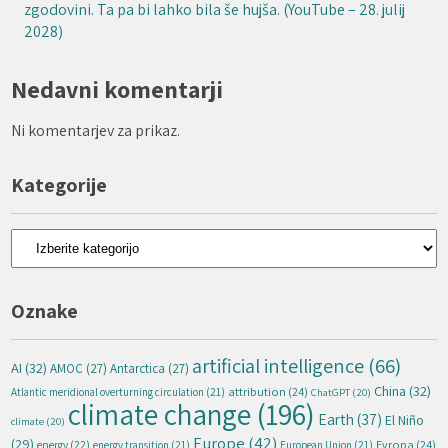
zgodovini. Ta pa bi lahko bila še hujša. (YouTube – 28. julij
2028)
Nedavni komentarji
Ni komentarjev za prikaz.
Kategorije
Kategorije
Oznake
artificial intelligence
(66)
AI
(32)
AMOC
(27)
Antarctica
(27)
China
(32)
attribution
(24)
Atlantic meridional overturning circulation
(21)
ChatGPT
(20)
climate change
(196)
Earth
(37)
El Niño
climate
(20)
Europe
(42)
(29)
energy
(22)
Evropa
(24)
energy transition
(21)
European Union
(21)