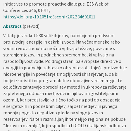
initiatives to promote proactive dialogue. E3S Web of
Conferences 346, 01011,
https://doi.org/10.1051/e3sconf/202234601011
Abstract
(prevod):
V Italiji je več kot 530 velikih jezov, namenjenih predvsem
proizvodnji energije in oskrbi z vodo. Na večnamensko rabo
vodnih virov trenutno močno vplivajo težave, povezane s
staranjem jezov, in podnebne spremembe, ki vplivajo na
razpoložljivost vode. Po drugi strani pa evropske direktive o
energiji in podnebju zahtevajo ohranitev obstoječe proizvodnje
hidroenergije in povečanje zmogljivosti shranjevanja, da bi
bolje izkoristili neprogramabilne obnovljive vire energije. Te
odločitve zahtevajo opredelitev metod in ukrepov za reševanje
zapletenega odnosa med jezovi in njihovimi gostiteljskimi
ozemlji, kar predstavlja kritično točko na poti do doseganja
energetskih in podnebnih ciljev, saj del medijev in javnega
mnenja pogosto negativno gleda na vlogo jezov in
rezervoarjev. Na teh razmišljanjih temeljijo regionalne pobude
“Jezovi in ozemlje”, ki jih spodbuja ITCOLD (Italijanski odbor za