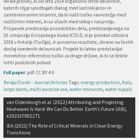
velike jezove), ki od leta 2014 organizira letne delavnice,
katerih cilj je spodbujati dialog med lastniki jezov in
zainteresiranimi stranmi, da bi našli točko ravnotežja med
različnimi interesi, ki so včasih med seboj v nasprotju.
Prispevek predstavlja posodobitev dela, predstavljenega na
10. simpoziju Evropskega kluba ICOLD, ki je potekal oktobra
2016 v Antaliji (Turčija), in povzema rezultate, zbrane na šestih
doslej izvedenih delavnicah. Projekt bi lahko predstavljal
morebitno referenčno točko za druge države, ki bi se želele
lotiti podobnih pobud.
Full paper
: pdf. CC BY 4.0
Revija/članki - Journal/Articles
Tags:
energy production
,
Italy
,
large dams
,
multi purpose use
,
water resources
,
water supply
Navigacija
van Oldenborgh et al. (2022) Attributing and Projecting
Heatwaves Is Hard: We Can Do Better. Earth’s Future 10(6),
prispevka
e2021EF002271
IEA (2021) The Role of Critical Minerals in Clean Energy
Transitions