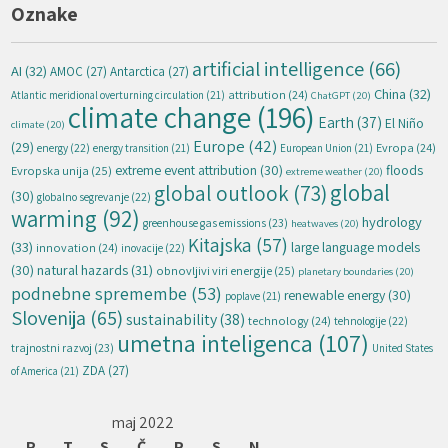
Oznake
artificial intelligence
(66)
AI
(32)
AMOC
(27)
Antarctica
(27)
China
(32)
attribution
(24)
Atlantic meridional overturning circulation
(21)
ChatGPT
(20)
climate change
(196)
Earth
(37)
El Niño
climate
(20)
Europe
(42)
(29)
energy
(22)
Evropa
(24)
energy transition
(21)
European Union
(21)
extreme event attribution
(30)
floods
Evropska unija
(25)
extreme weather
(20)
global
global outlook
(73)
(30)
globalno segrevanje
(22)
warming
(92)
hydrology
greenhouse gas emissions
(23)
heatwaves
(20)
Kitajska
(57)
(33)
large language models
innovation
(24)
inovacije
(22)
natural hazards
(31)
(30)
obnovljivi viri energije
(25)
planetary boundaries
(20)
podnebne spremembe
(53)
renewable energy
(30)
poplave
(21)
Slovenija
(65)
sustainability
(38)
technology
(24)
tehnologije
(22)
umetna inteligenca
(107)
trajnostni razvoj
(23)
United States
ZDA
(27)
of America
(21)
maj 2022
P
T
S
Č
P
S
N